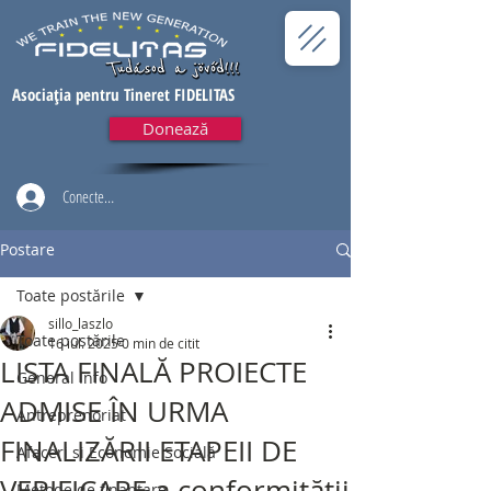
Asociația pentru Tineret FIDELITAS
Donează
Conectează-te
Postare
Toate postările
sillo_laszlo
Toate postările
16 iul. 2025
0 min de citit
LISTA FINALĂ PROIECTE
General Info
ADMISE ÎN URMA
Antreprenoriat
FINALIZĂRII ETAPEII DE
Afaceri si Economie Socială
VERIFICARE a conformității
Metode de finantare