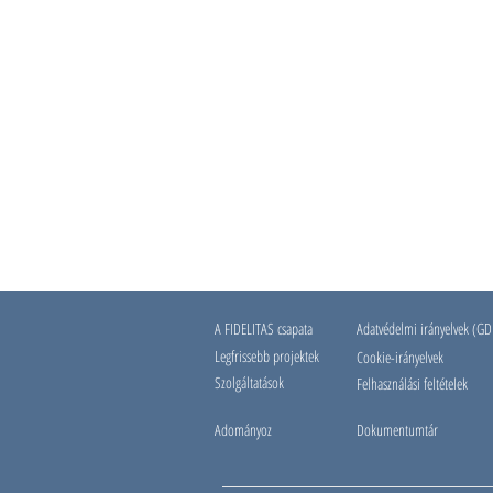
A FIDELITAS csapata
Adatvédelmi irányelvek (G
Legfrissebb projektek
Cookie-irányelvek
Szolgáltatások
Felhasználási feltételek
Adományoz
Dokumentumtár