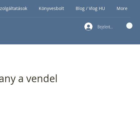
zolgáltatások
Könyvesbolt
Blog / Vlog HU
More
Bejelentkezés
rany a vendel