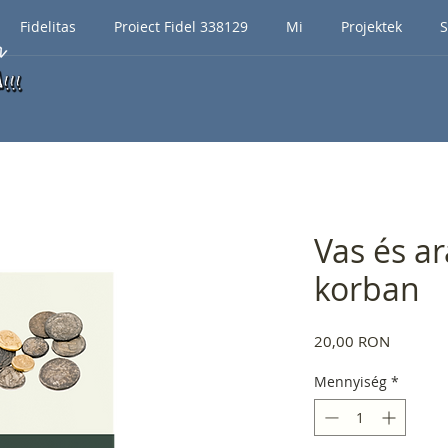
Fidelitas
Proiect Fidel 338129
Mi
Projektek
S
Vas és a
korban
Ár
20,00 RON
Mennyiség
*