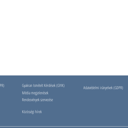
DPR)
Gyakran Ismételt Kérdések (GYIK)
Adatvédelmi irányelvek (GDPR)
Média megjelenések
Rendezvények szervezése
Közösségi hírek