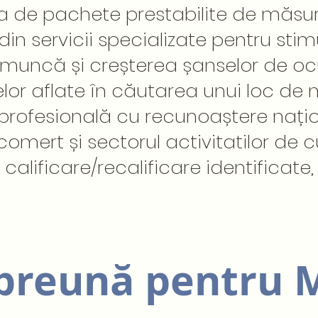
ea de pachete prestabilite de măsu
in servicii specializate pentru sti
e muncă și creșterea șanselor de o
or aflate în căutarea unui loc de 
profesională cu recunoaștere națio
comert și sectorul activitatilor de
 calificare/recalificare identificate
preună pentru 