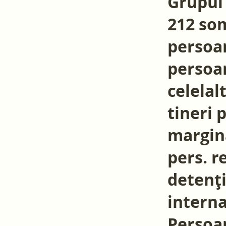
Grupul 
212 som
persoan
persoan
celelal
tineri 
margina
pers. r
detenți
interna
Persoan