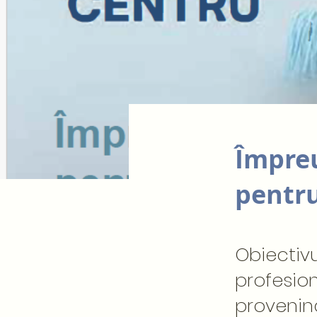
Împreu
pentru
Obiectivu
profesio
provenin