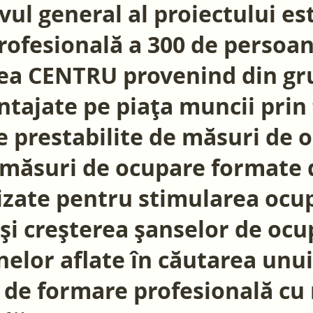
vul general al proiectului es
rofesională a 300 de persoan
ea CENTRU provenind din gr
tajate pe piața muncii prin
 prestabilite de măsuri de o
măsuri de ocupare formate d
izate pentru stimularea ocup
i creșterea șanselor de ocu
elor aflate în căutarea unu
i de formare profesională cu