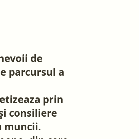
nevoii de
pe parcursul a
etizeaza prin
și consiliere
a muncii.