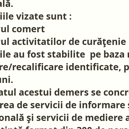
lă.
le vizate sunt :
rul comert
rul activitatilor de curățenie
e au fost stabilite pe baza 
are/recalificare identificate, 
uni.
tul acestui demers se concr
rea de servicii de informare 
onală și servicii de mediere 