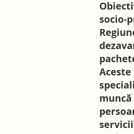
Obiecti
socio-p
Regiun
dezavan
pachete
Aceste 
special
muncă ș
persoan
servici