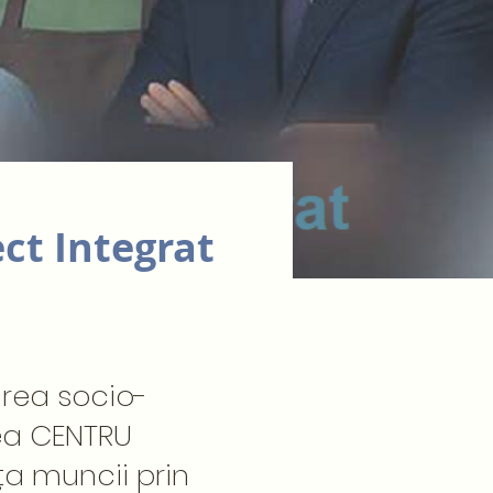
ct Integrat
area socio-
ea CENTRU
ța muncii prin