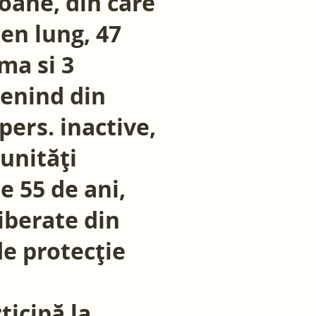
oane, din care
en lung, 47
ma si 3
venind din
 pers. inactive,
munități
e 55 de ani,
liberate din
de protecție
ticipă la