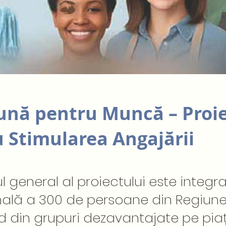
nă pentru Muncă – Proie
 Stimularea Angajării
l general al proiectului este integr
nală a 300 de persoane din Regiun
d din grupuri dezavantajate pe pia