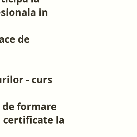
sionala in
oace de
ilor - curs
e de formare
certificate la