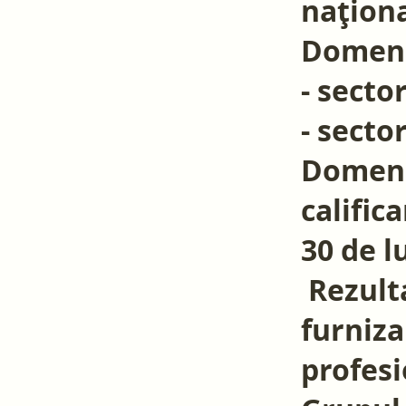
naționa
Domenii
- secto
- secto
Domenil
calific
30 de l
Rezulta
furniza
profesi