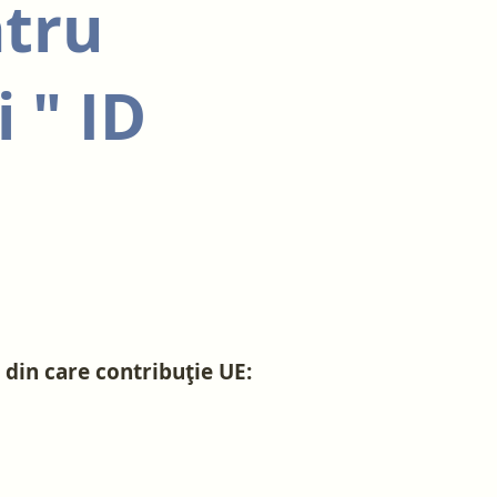
ntru
 " ID
i din care contribuție UE: