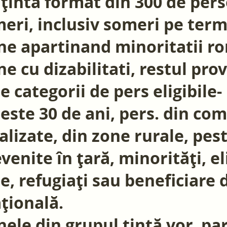
țintă format din 300 de pers
eri, inclusiv someri pe term
e apartinand minoritatii ro
e cu dizabilitati, restul pro
te categorii de pers eligibile-
peste 30 de ani, pers. din co
lizate, din zone rurale, pest
evenite în țară, minorități, e
e, refugiați sau beneficiare 
țională.
ele din grupul țintă vor par