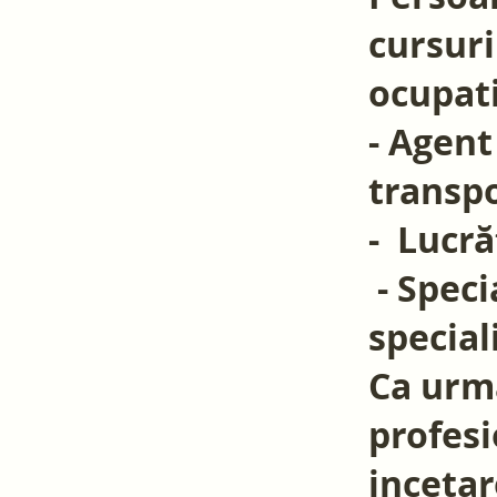
cursuri
ocupati
- Agent
transpo
- Lucră
- Speci
special
Ca urma
profesi
incetar