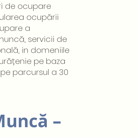
ri de ocupare
mularea ocupării
cupare a
muncă, servicii de
nală, in domeniile
 curățenie pe baza
, pe parcursul a 30
Muncă –