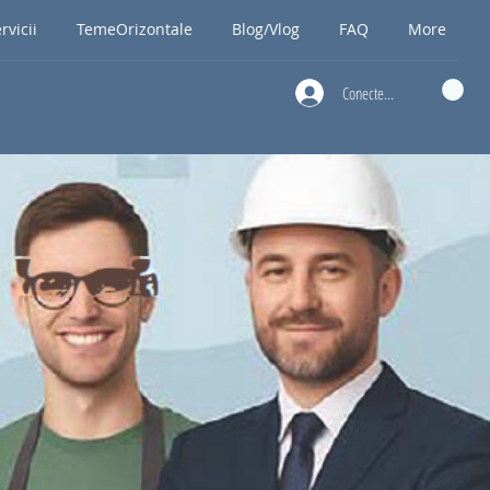
rvicii
TemeOrizontale
Blog/Vlog
FAQ
More
Conectează-te