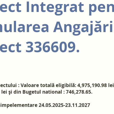
ect Integrat pe
ularea Angajării
iect 336609.
ctului : Valoare totală eligibilă: 4,975,190.98 le
 lei și din Bugetul national : 746,278.65.
 impelementare 24.05.2025-23.11.2027