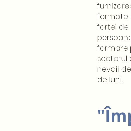
furnizar
formate d
forței d
persoanel
formare 
sectorul 
nevoii de
de luni.
"Îm