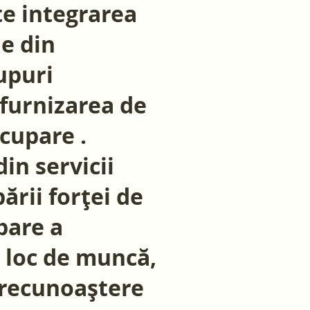
te integrarea
e din
upuri
 furnizarea de
cupare .
in servicii
ării forței de
pare a
i loc de muncă,
 recunoaștere