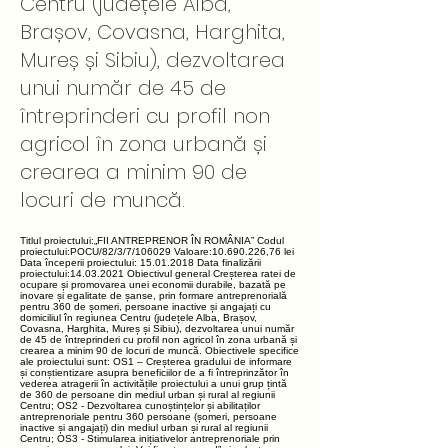
Centru (județele Alba,
Brașov, Covasna, Harghita,
Mureș și Sibiu), dezvoltarea
unui număr de 45 de
întreprinderi cu profil non
agricol în zona urbană și
crearea a minim 90 de
locuri de muncă.
Titlul proiectului:„FII ANTREPRENOR ÎN ROMÂNIA” Codul
proiectului:POCU/82/3/7/106029 Valoare:10.690.226,76 lei
Data începerii proiectului: 15.01.2018 Data finalizării
proiectului:14.03.2021 Obiectivul general Creșterea ratei de
ocupare și promovarea unei economii durabile, bazată pe
inovare și egalitate de șanse, prin formare antreprenorială
pentru 360 de șomeri, persoane inactive și angajați cu
domiciliul în regiunea Centru (județele Alba, Brașov,
Covasna, Harghita, Mureș și Sibiu), dezvoltarea unui număr
de 45 de întreprinderi cu profil non agricol în zona urbană și
crearea a minim 90 de locuri de muncă. Obiectivele specifice
ale proiectului sunt: OS1 – Creșterea gradului de informare
și conștientizare asupra beneficiilor de a fi întreprinzător în
vederea atragerii în activitățile proiectului a unui grup țintă
de 360 de persoane din mediul urban și rural al regiunii
Centru; OS2 - Dezvoltarea cunoștințelor și abilitaților
antreprenoriale pentru 360 persoane (șomeri, persoane
inactive și angajați) din mediul urban și rural al regiunii
Centru; OS3 - Stimularea inițiativelor antreprenoriale prin