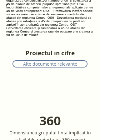
organizarea concursului „Voi fi antreprenor!” și selectarea a
45 de planuri de afaceri, propuse spre finanțare; OS4 –
Îmbunătățirea competențelor antreprenoriale aplicate pentru
45 de viitori antreprenori; OS5 – Promovarea inovării sociale
și crearea unor mecanisme de susținere a mediului de
afaceri din regiunea Centru; OS6 - Dezvoltarea mediului de
afaceri prin înființarea a 45 de întreprinderi cu profil non
agricol în zona urbană din regiunea Centru; OS7 -
Dezvoltarea eficientă și sustenabilă a 45 de afaceri din
regiunea Centru și creșterea ratei de ocupare prin crearea a
90 de locuri de muncă;
Proiectul in cifre
Alte documente relevante
360
Dimensiunea grupului tinta implicat in
activitatile proiectului: 360 șomeri,